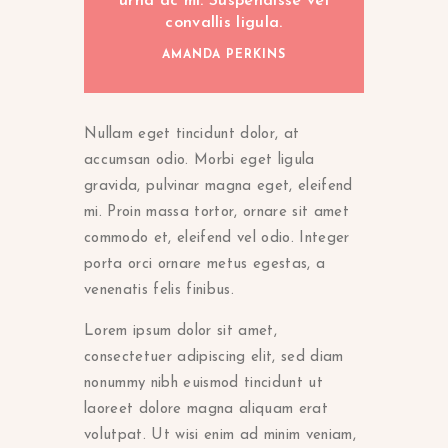
urna ac mi. Suspendisse vel
convallis ligula.
AMANDA PERKINS
Nullam eget tincidunt dolor, at
accumsan odio. Morbi eget ligula
gravida, pulvinar magna eget, eleifend
mi. Proin massa tortor, ornare sit amet
commodo et, eleifend vel odio. Integer
porta orci ornare metus egestas, a
venenatis felis finibus.
Lorem ipsum dolor sit amet,
consectetuer adipiscing elit, sed diam
nonummy nibh euismod tincidunt ut
laoreet dolore magna aliquam erat
volutpat. Ut wisi enim ad minim veniam,