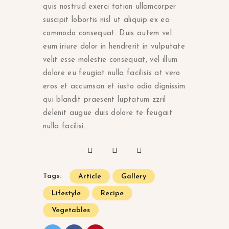
quis nostrud exerci tation ullamcorper
suscipit lobortis nisl ut aliquip ex ea
commodo consequat. Duis autem vel
eum iriure dolor in hendrerit in vulputate
velit esse molestie consequat, vel illum
dolore eu feugiat nulla facilisis at vero
eros et accumsan et iusto odio dignissim
qui blandit praesent luptatum zzril
delenit augue duis dolore te feugait
nulla facilisi.
Tags:
Article
Gallery
Lifestyle
Recipe
Vegetables