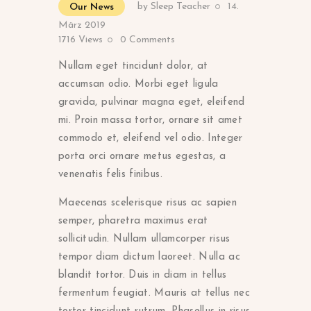
by
Sleep Teacher
14.
Our News
März 2019
1716
Views
0
Comments
Nullam eget tincidunt dolor, at
accumsan odio. Morbi eget ligula
gravida, pulvinar magna eget, eleifend
mi. Proin massa tortor, ornare sit amet
commodo et, eleifend vel odio. Integer
porta orci ornare metus egestas, a
venenatis felis finibus.
Maecenas scelerisque risus ac sapien
semper, pharetra maximus erat
sollicitudin. Nullam ullamcorper risus
tempor diam dictum laoreet. Nulla ac
blandit tortor. Duis in diam in tellus
fermentum feugiat. Mauris at tellus nec